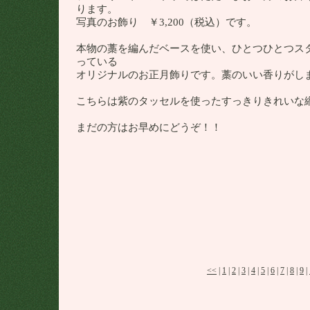
ります。
写真のお飾り ￥3,200（税込）です。
本物の藁を編んだベースを使い、ひとつひとつス
っている
オリジナルのお正月飾りです。藁のいい香りがし
こちらは紫のタッセルを使ったすっきりきれいな
まだの方はお早めにどうぞ！！
<<
|
1
|
2
|
3
|
4
|
5
|
6
|
7
|
8
|
9
|