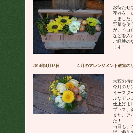
お待たせ
花器を、
しました
野菜を使
が、ペコロ
などを入
ご経験の
ます！
2014年4月15日 ４月のアレンジメント教室の
大変お待
今月のサ
イースタ
ルなアレ
仕上げま
プラス、
また、ア
た！
当日も、
ばご参加