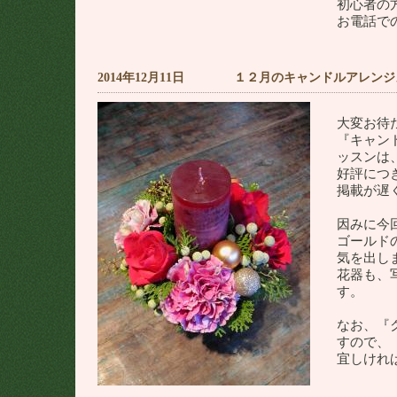
初心者の
お電話で
2014年12月11日 １２月のキャンドルアレン
大変お待
『キャン
ッスンは
好評につ
掲載が遅
因みに今
ゴールド
気を出し
花器も、
す。
なお、『
すので、
宜しけれ