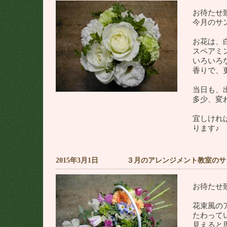
お待たせ
今月のサ
お花は、
スペアミ
いろいろ
香りで、
当日も、
多少、変
宜しけれ
ります♪
2015年3月1日 ３月のアレンジメント教室のサ
お待たせ
花束風の
たわって
見えると