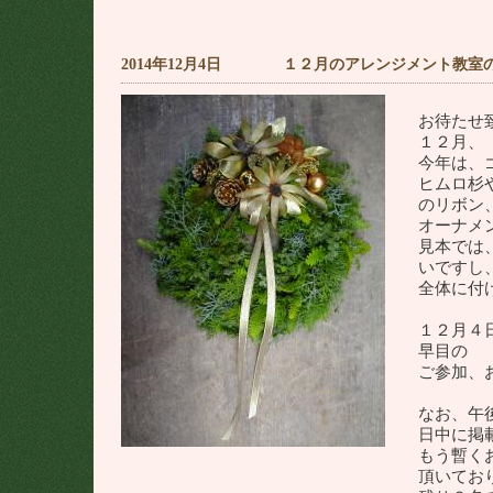
2014年12月4日 １２月のアレンジメント教室
お待たせ
１２月、
今年は、
ヒムロ杉
のリボン
オーナメ
見本では
いですし
全体に付
１２月４
早目の
ご参加、
なお、午
日中に掲
もう暫く
頂いてお