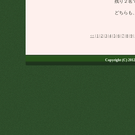
残り２名
どちらも
<<
|
1
|
2
|
3
|
4
|
5
|
6
|
7
|
8
|
9
|
Copyright (C) 2012